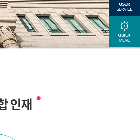
USER
SERVICE
QUICK
MENU
합 인재