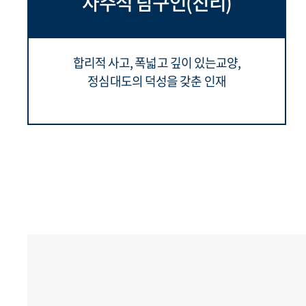
자주적 탐구인(진리)
합리적 사고, 폭넓고 깊이 있는교양,
정심대도의 덕성을 갖춘 인재