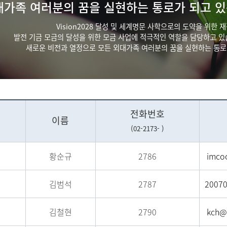
대가족 여러분의 꿈을 실현하는 통로가 되고 
Vision2028 달성 및 세계명문 사학으로의 도약을 위한
발전 기금 모금의 달성을 위한 모금 사업에 적극적인 역할을 담당하고 
새로운 비전과 열정으로 모든 외대가족 여러분의 꿈을 실현하는 통로
전화번호
이름
(02-2173- )
황순규
2786
imcoo
김범석
2787
20070
김철현
2790
kch@h