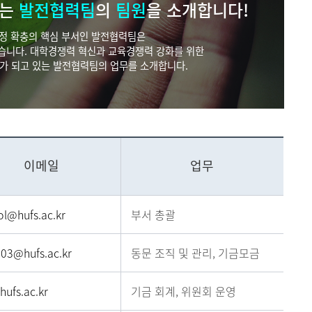
메뉴추가
있는
발전협력팀
의
팀원
을 소개합니다!
 재정 확충의 핵심 부서인 발전협력팀은
있습니다. 대학경쟁력 혁신과 교육경쟁력 강화를 위한
가 되고 있는 발전협력팀의 업무를 소개합니다.
이메일
업무
l@hufs.ac.kr
부서 총괄
03@hufs.ac.kr
동문 조직 및 관리, 기금모금
ufs.ac.kr
기금 회계, 위원회 운영