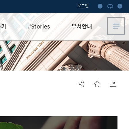
로그인
하기
#Stories
부서안내
기부·수혜스토리
업무안내
기금소식
오시는 길
추천
이달의 기부자
보
현재 페이지를 즐겨찾는 메뉴로
등록하시겠습니까?