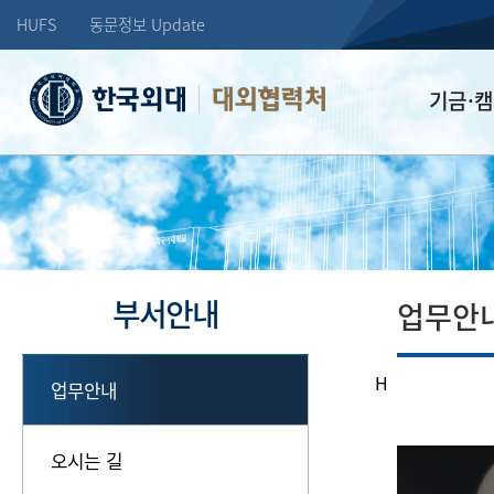
HUFS
동문정보 Update
대외협력처
기금·
학교발전기
장학기금
선배드림 장
부서안내
업무안
H
업무안내
오시는 길