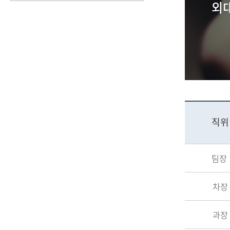
외
직위
팀장
차장
과장