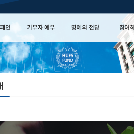
캠페인
기부자 예우
명예의 전당
참여
금
예우 프로그램
HUFS Honor
참여방법
세제 혜택
Diamond Club
기부하기
학금
Platinum Club
잠재기부자 
졸업동문 정
내
업데이트