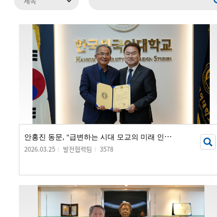
안
홍진 동문, "급변하는 시대 모교의 미래 인재 양성에 보탬되길"...
2026.03.25
발전협력팀
3578