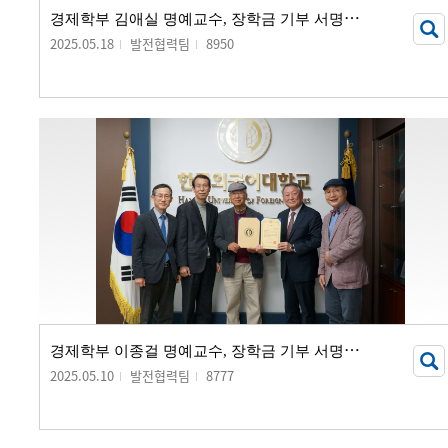
경
제학부 김애실 명예교수, 장학금 기부 서명식 개최
2025.05.18
발전협력팀
8950
경
제학부 이종걸 명예교수, 장학금 기부 서명식 개최
2025.05.10
발전협력팀
8777