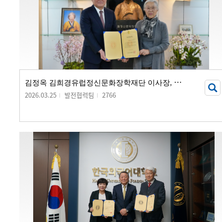
김
정옥 김희경유럽정신문화장학재단 이사장, 발전기금 20억 원 기부
2026.03.25
발전협력팀
2766