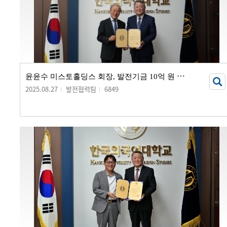
윤
윤수 미스토홀딩스 회장, 발전기금 10억 원 기부
2025.08.27
발전협력팀
6849