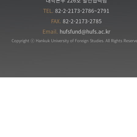
대학본부 226호 발전협력팀
TEL.
82-2-2173-2786~2791
FAX.
82-2-2173-2785
Email.
hufsfund@hufs.ac.kr
Copyright ⓒ Hankuk University of Foreign Studies. All Rights Reserv