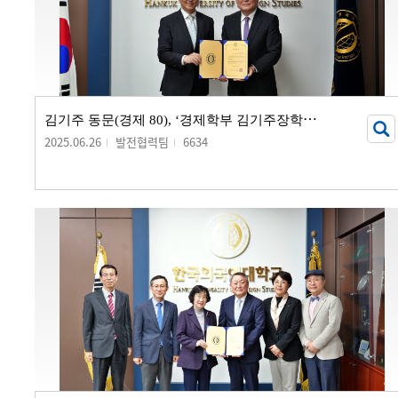
김
기주 동문(경제 80), ‘경제학부 김기주장학금’ 기부 서명식 개최
2025.06.26
발전협력팀
6634