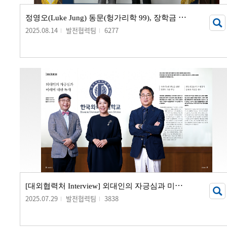
정
영오(Luke Jung) 동문(헝가리학 99), 장학금 기부 서명식 개최
2025.08.14
발전협력팀
6277
[
대외협력처 Interview] 외대인의 자긍심과 미래에 대한 투자
2025.07.29
발전협력팀
3838