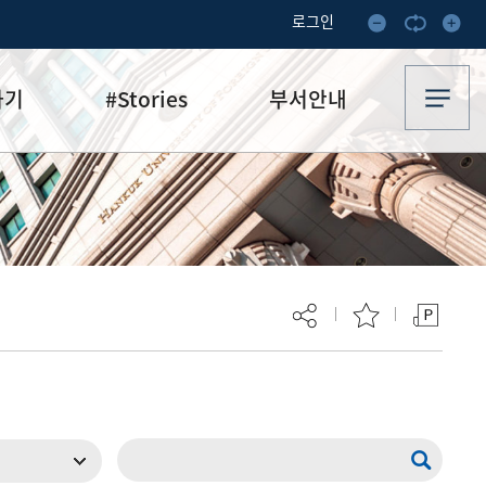
로그인
하기
#Stories
부서안내
기부·수혜스토리
업무안내
기금소식
오시는 길
추천
이달의 기부자
보
현재 페이지를 즐겨찾는 메뉴로
등록하시겠습니까?