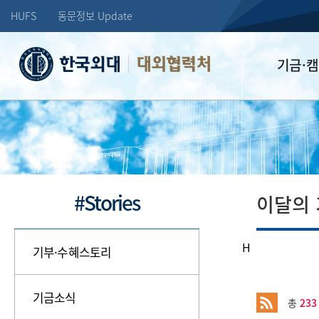
HUFS
동문정보 Update
대외협력처
기금·
학교발전기
장학기금
선배드림 장
#Stories
이달의
H
기부·수혜스토리
기금소식
총
233