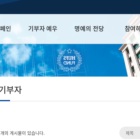
캠페인
기부자 예우
명예의 전당
참여
금
예우 프로그램
HUFS Honor
참여방법
세제 혜택
Diamond Club
기부하기
학금
Platinum Club
잠재기부자 
졸업동문 정
 기부자
업데이트
개의 게시물이 있습니다.