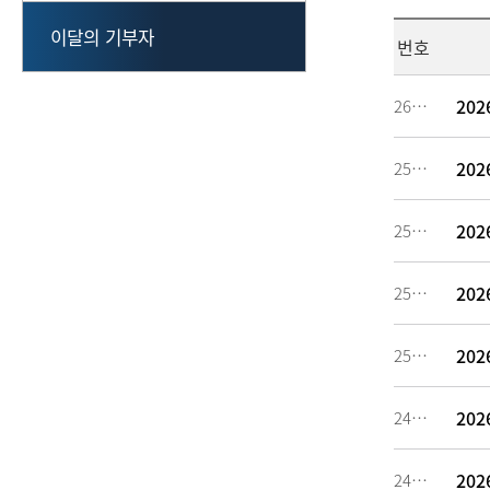
이달의 기부자
번호
20
260637
20
259186
20
256883
20
255327
20
251653
20
249094
20
246784