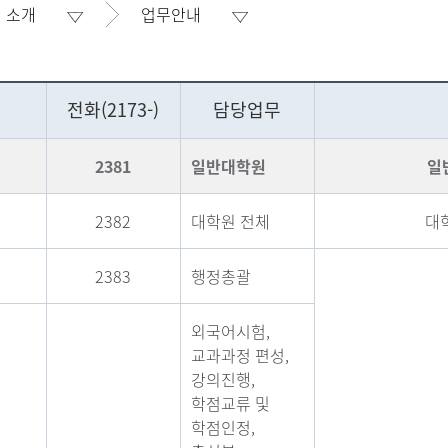
 소개
업무안내
전화(2173-)
담당업무
2381
일반대학원
일
2382
대학원 전체
대
2383
행정총괄
외국어시험,
교과과정 편성,
강의진행,
학점교류 및
학점인정,