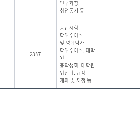
연구과정,
취업통계 등
종합시험,
학위수여식
및 명예박사
학위수여식, 대학
2387
원
총학생회, 대학원
위원회, 규정
개폐 및 제정 등