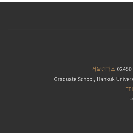
서울캠퍼스
0245
Graduate School, Hankuk Univers
TE
C