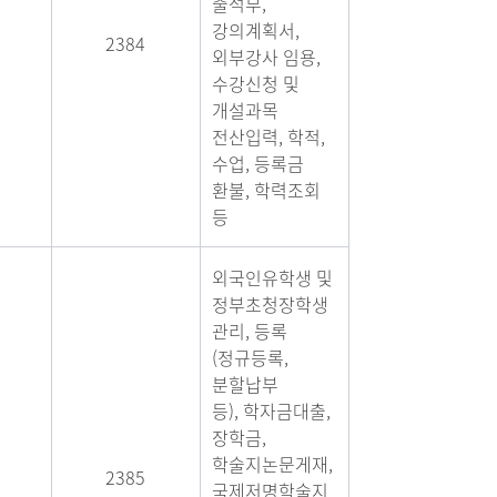
출석부,
강의계획서,
2384
외부강사 임용,
수강신청 및
개설과목
전산입력, 학적,
수업, 등록금
환불, 학력조회
등
외국인유학생 및
정부초청장학생
관리, 등록
(정규등록,
분할납부
등), 학자금대출,
장학금,
학술지논문게재,
2385
국제저명학술지