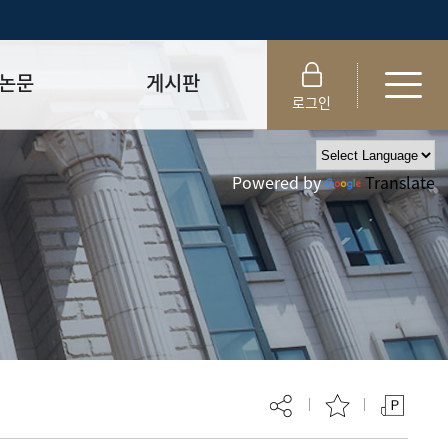
논문
게시판
로그인
제출 절차/자격
공지사항
Powered by
Translate
 및 템플릿
자료실
FAQ
_
취업·모집 관련 공지
제안심사
특강·프로그램 관련 공지
교육 이수 안내
대학원생권리장전
위원회 규정
대학원 총학생회
 지침서
외국인 유학생 비자(VISA)
문검색