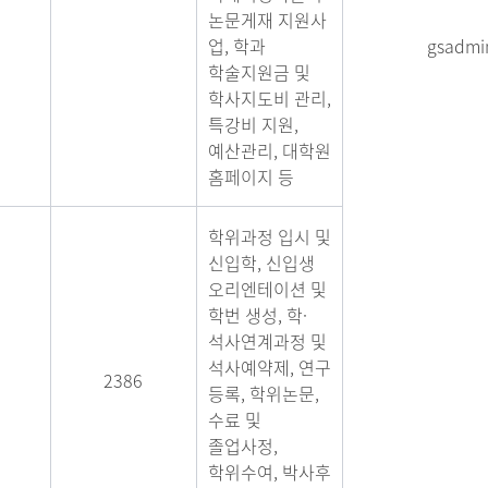
논문게재 지원사
업, 학과
gsadmi
학술지원금 및
학사지도비 관리,
특강비 지원,
예산관리, 대학원
홈페이지 등
학위과정 입시 및
신입학, 신입생
오리엔테이션 및
학번 생성, 학·
석사연계과정 및
석사예약제, 연구
2386
등록, 학위논문,
수료 및
졸업사정,
학위수여, 박사후