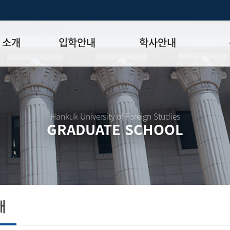
 소개
입학안내
학사안내
모집일정
학사일정표
학위논문
모집요강
강의시간표
논문작성법
원장
입시 공지사항
수업
양식함
Hankuk University of Foreign Studies
GRADUATE SCHOOL
락처
학부-대학원 연계과정
학적
논문지도
학위논문
석·박사 통합 학위과정
장학
연구윤리
박사후 연구과정
외국어시험
연구윤리
종합시험
연구윤리
제 규정
졸업생논
논문게재 연구비 지원
내