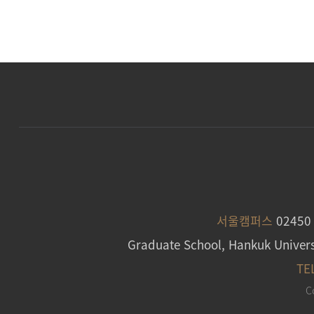
서울캠퍼스
0245
Graduate School, Hankuk Univers
TE
C