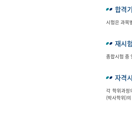
합격
시험은 과목별
재시
종합시험 중 
자격
각 학위과정의
(박사학위)의