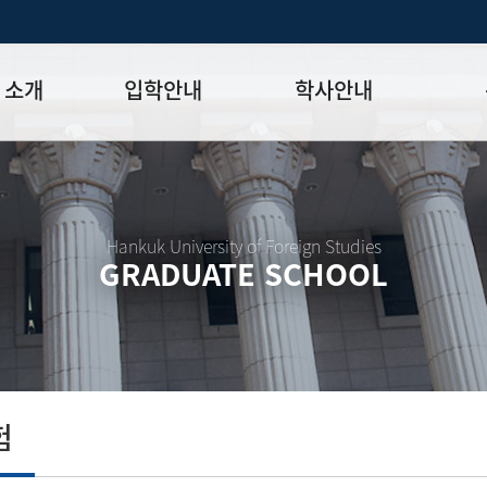
 소개
입학안내
학사안내
모집일정
학사일정표
학위논문
모집요강
강의시간표
논문작성법
원장
입시 공지사항
수업
양식함
Hankuk University of Foreign Studies
GRADUATE SCHOOL
락처
학부-대학원 연계과정
학적
논문지도
학위논문
석·박사 통합 학위과정
장학
연구윤리
박사후 연구과정
외국어시험
연구윤리
종합시험
연구윤리
제 규정
졸업생논
논문게재 연구비 지원
험