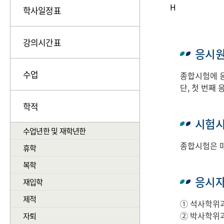
H
학사일정표
강의시간표
응시원
수업
종합시험에 응
단, 첫 번째
학적
시험
수업년한 및 재학년한
종합시험은 매
휴학
복학
응시
재입학
제적
① 석사학위과
② 박사학위과
자퇴