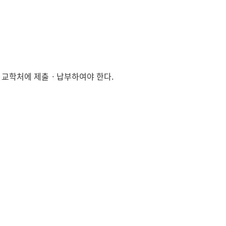
현재 페이지를 즐겨찾는 메뉴로
등록하시겠습니까?
메뉴추가
원 교학처에 제출ㆍ납부하여야 한다.