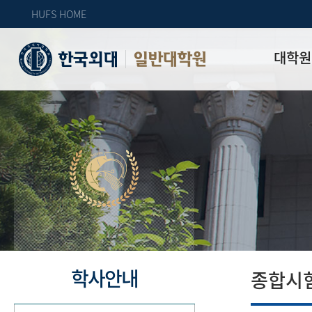
HUFS HOME
대학원
일반대학원
원장인사
연혁
역대 대학원 
주임교수 연
학과 소개
업무안내
오시는 길
자체 평가
학사안내
종합시