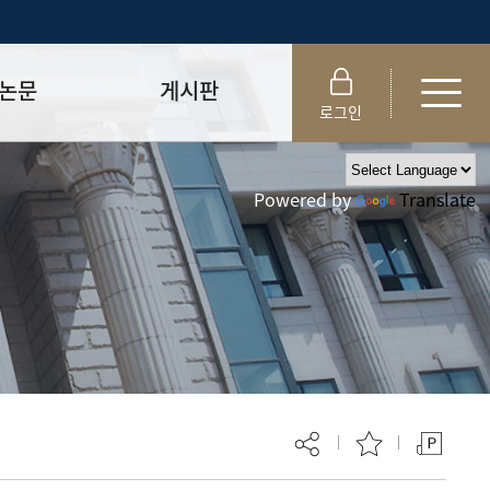
논문
게시판
로그인
제출 절차/자격
공지사항
Powered by
Translate
 및 템플릿
자료실
FAQ
_
취업·모집 관련 공지
제안심사
특강·프로그램 관련 공지
교육 이수 안내
대학원생권리장전
위원회 규정
대학원 총학생회
 지침서
외국인 유학생 비자(VISA)
문검색