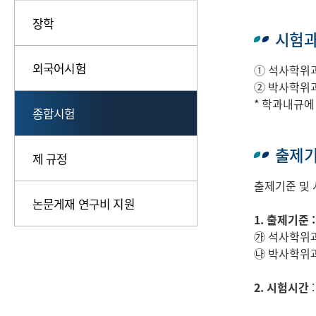
장학
시험
외국어시험
① 석사학위과
② 박사학위과
* 학과내규에
종합시험
출제기
제 규정
출제기준 및 
논문게재 연구비 지원
1. 출제기준 :
㉮ 석사학위과
㉯ 박사학위과
2. 시험시간