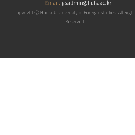
Email.
gsadmin@hufs.ac.kr
Copyright ⓒ Hankuk University of Foreign Studies. All Righ
Reserved.