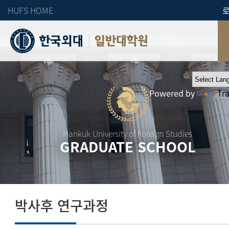
HUFS HOME
일반대학원
Powered by
Tr
Hankuk University of Foreign Studies
GRADUATE SCHOOL
박사후 연구과정