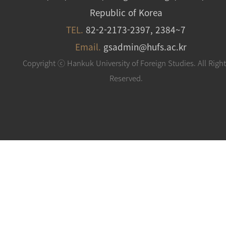
Republic of Korea
TEL.
82-2-2173-2397, 2384~7
Email.
gsadmin@hufs.ac.kr
Copyright ⓒ Hankuk University of Foreign Studies. All Righ
Reserved.