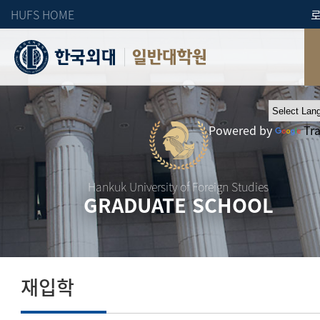
HUFS HOME
일반대학원
Powered by
Tr
Hankuk University of Foreign Studies
GRADUATE SCHOOL
재입학