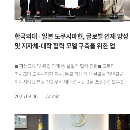
수상했다.강기훈 총장은 외대 축구부 창립 50주년을 맞아
기부 활동을 지속하고 있다.우리 대학은 1954년 개교 이래 전
결승에 오른 두 팀 모두에 축하를 보낸다 며 페어플레이 정신
세계 45개 언어를 교육하는 세계적 수준의 외국어
속에서 멋진 경기를 펼쳐준 선수들에게 감사드리며, 무엇보다
교육기관으로 자리매김해 왔으며, 최근에는 AI 데이터 등 첨단
안전하게 대회를 마무리할 수 있어 뜻깊다 고 밝혔다.우승팀
분야를 아우르는 융복합 교육을 강화하며 글로벌 경쟁력을
주장 이종욱 학생은 응원해주신 학우 여러분께 진심으로
한국외대 - 일본 도쿠시마현, 글로벌 인재 양성
지속적으로 확대해 나가고 있다.출처 : HUFS Today
감사드린다 며 2016년 우승 이후 10년 만에 다시 정상에 올라
및 지자체-대학 협력 모델 구축을 위한 업
매우 기쁘고, 앞으로도 강팀의 전통을 이어갈 수 있도록
노력하겠다 고 소감을 전했다.출처 : HUFS Today
◼ 학생교류 및 취업 연계 등 실질적 협력 강화◼ 고토다
마사즈미 도쿠시마현 지사, 본교 학생 대상 글로컬 청년교류
이니셔티브 특강 진행우리 대학은 지난 3월 25일(수) 오후 3시,
서울캠퍼스 본관 이덕선회의실에서 일본 도쿠시마현 지사
2026.04.06
Admin
고토다 마사즈미와 상호 교류 및 협력 증진을 위한 업무협정을
체결했다. 이날 협정식에는 강기훈 총장을 비롯하여 전학선
서울부총장, 김민정 대외부총장이 참석해 협약에 의미를
더했으며, 행사를 주관한 양재완 국제교류처장과 신근혜
학생인재개발처장(서울)도 자리하여 향후 도쿠시마현과의 교