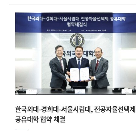
이끌 인재들에게 글로벌 현장 경험을 제공한다는 점에서 큰
본관 총장실에서 진행된 이번 접견에서 강기훈 총장은 먼 길을
의미가 있다 고 밝혔다. 이어 한국외대가 보유한 45개 언어 및
마다하지 않고 본교를 방문해 주신 데 대해 깊이 감사드린다 며,
지역학 기반의 전문성은 도쿠시마현의 글로벌 경쟁력 강화에
35년에 걸친 교육 및 연구 경력을 바탕으로 국제적 협력을
기여할 것이며, 학생들이 현장에서 경험을 통해 역량을 완성할
이끌어 온 차우두리 총장님을 모시게 되어 매우 뜻깊게
수 있도록 적극 지원하겠다 고 강조했다.협정식 직후 이어진
생각한다 고 환영의 뜻을 밝혔다.이번 회담은 2025년 양교 간
특별 강연에서 고토다 마사즈미 지사는 우리 대학 학생들과
체결된 업무협력의 후속 조치로, 보다 구체적이고 실질적인
소통하는 시간을 가졌다. 고토다 지사는 일본 중의원 8선과
교류 방안을 논의하기 위해 마련되었다. 우리 대학측에서는
내각부 부대신을 역임한 바 있으며, 2023년 취임 이후
김민정 대외부총장과 양재완 국제교류처장이 함께 배석하여
도쿠시마현의 국제적 교류 확대를 적극 추진해 왔다. 이날
양교 간 협력 확대를 위한 심도 있는 논의를 이어갔다. 양
강연에서는 한일 양국의 미래를 이끌 청년 세대의 역할과
대학은 방글라데시 학생들의 본교 유학 활성화를 통해 학문적
글로벌 역량의 중요성을 강조하는 한편, 도쿠시마현의 매력과
경험을 확대하고, 양국 간 상호 이해와 우호 증진에 기여할 수
비전을 소개하며 향후 우리 대학 학생들에게 제공될 다양한
있도록 협력하기로 뜻을 모았다. 또한 이러한 협력을 계기로
현장 기회와 대학일자리플러스본부를 통한 인턴십 연계에 대한
교육과 연구를 넘어 사회적 가치 창출에까지 기여하는 지속
한국외대-경희대-서울시립대, 전공자율선택제
기대를 밝혔다.우리 대학은 이번 협력이 대학과 해외 지방정부
가능한 파트너십으로 발전해 나가기를 기대한다고 밝혔다.이날
간의 성공적인 민관학(民官學) 협력 모델로 자리매김할 것으로
회담에서는 NSU 재학생 대상 한국어 교육 프로그램 운영
공유대학 협약 체결
기대하고 있다.출처 : HUFS Today
방안과 본교 학위과정 유치 방안이 중점적으로 논의되었으며,
후지쇼 글로벌과 연계한 장학금 지원 등 산학협력 모델 구축에