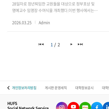
28일자로 정년퇴임한 교원들을 대상으로 정부포상 및
인재를 함께 길러내는 새로운 산학협력 모델이 만들어질
명예교수 임명장 수여식을 개최했다.이번 행사에서는
것이다 며, 양 기관의 협력을 통해 AI 분야 공동연구와 현장
정년퇴임과 함께 명예교수로 추대된 교원들에게 임명장을
교육이 확대되고, 학생들이 미래 산업 환경에 필요한 실무
2026.03.25
Admin
수여하고, 그간의 학문적 성과와 대학 발전에 기여한 공로를
역량을 갖춘 인재로 성장할 수 있기를 기대한다 고 밝혔다.
기리는 자리가 마련됐다.이번에 명예교수로 추대된 교원은 ▲
현신균 LG CNS 사장은 한국외국어대학교와의 협력을 통해 AI
영어대학 ELLT학과 박정운 교수 ▲서양어대학 독일어과
분야 공동연구와 인재 양성을 위한 산학협력 모델을 구축할 수
이재원 교수 ▲아시아언어문화대학 태국학과 이병도 교수 ▲
1
2
있을 것으로 기대한다 며 양 기관이 긴밀한 협력을 통해 AI 기술
중국학대학 중국언어문화학부 김태성 교수 ▲상경대학
발전과 인재 양성에 의미 있는 성과를 만들어가길 기대한다 고
경제학부 노택선 교수 ▲상경대학 국제통상학과 이광은 교수
말했다.출처 : HUFS Today
▲사범대학 외국어교육학부(프랑스어교육전공) 이종오 교수
▲공과대학 컴퓨터공학부 김낙현 교수 ▲공과대학
컴퓨터공학부 김상철 교수 ▲공과대학 컴퓨터공학부 손기락
교수 ▲공과대학 산업경영공학과 이석룡 교수 ▲서양어대학
 맵
개인정보처리방침
게시판 운영세칙
대학정보공시
대학
포르투갈어과 Maria Joao Amaral 교수 ▲통번역대학원
영어통번역학부 Finn Harvor 교수 등 총 13명이다.이 가운데
박정운 교수는 청조근정훈장, 김상철 교수는 녹조근정훈장,
HUFS
Social Network Service
노택선 교수는 옥조근정훈장, 손기락 교수와 이석룡 교수는