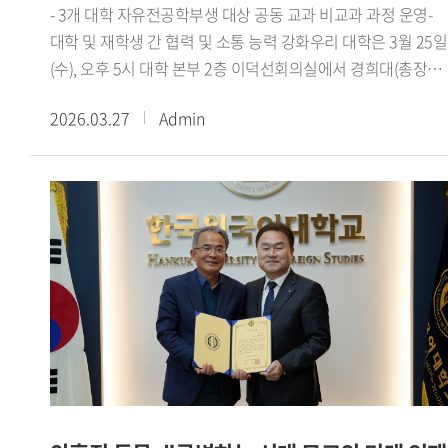
- 3개 대학 자유전공학부생 대상 공동 교과 비교과 과정 운영-
대해서도 폭넓은 의견이 교환되었다.NSU는 1992년 설립된
대학 및 재학생 간 협력 및 소통 능력 강화우리 대학은 3월 25일
방글라데시 최초의 사립대학으로, 수도 다카에 위치하고
(수), 오후 5시 대학 본부 2층 이덕선회의실에서 경희대(총장
있으며 약 3만 4천여 명의 학생과 500여 명의 교원을 보유한
김진상), 서울시립대(총장 원용걸)와 전공자율선택제 공유대학
방글라데시 대표 사립대학이다. NSU는 국내외적으로 학문적
2026.03.27
Admin
협약을 체결했다.이번 협약을 통해 세 대학은 자유전공학부생
경쟁력을 인정받고 있으며, 실무 중심 교육과 활발한 산학협력,
대상 공동 교과 비교과 과정을 운영할 예정이며, 대학 및
그리고 30여 개국 이상 대학 및 기관과의 국제교류를 통해
재학생간 협력 및 소통 능력 강화에 대한 전략적 협력 방안을
글로벌 인재 양성에 주력하고 있다.한편, NSU 대표단은 총장
모색할 계획이다. 이를 통해 대학 간 교류 협력 기반 교육
예방에 앞서 캠퍼스 투어를 통해 본교의 교육 및 연구 환경을
생태계 강화, 전공자율선택제 공동교육과정에 대한 오픈배지
직접 참관하며, 우리 대학의 글로벌 교육 역량을 확인하는
인증, 협력형 문제해결 학습 경험을 통한 창의 융합 역량 및
시간을 가졌다.출처 : HUFS Today
자기주도적 학습역량 강화 등에 힘쓸 예정이다. 또한, 3개
대학은 교과 비교과프로그램 공동운영과 함께 자유전공학부
페스티벌 개최 등 다양한 성과확산 활동을 실무협의체
중심으로 추진할 계획이다.강기훈 총장은 이번 협약을 통해서
동대문구 관내 3개 대학의 공동교육과정에 대해 심도 있는
논의가 본격적으로 시작되어 글로벌 창의융합 미래인재 양성
생태계 고도화에 기여하길 바란다 라면서, 대학 간 공동