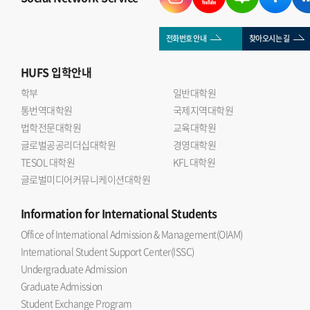
근정포장을 각각 수훈했으며, 김태성 교수는 대통령 표창을
받았다. 또한 이재원 교수, 이종오 교수, Maria Joao Amaral
전화번호 안내
찾아오시는 길
교수, Finn Harvor 교수는 교육부장관 표창을 수상했다.강기훈
HUFS
입학안내
총장은 우리 대학의 발전을 위해 헌신해 주신 교수님들께 깊이
감사드린다 며 앞으로도 본교를 향한 변함없는 관심과 애정을
학부
일반대학원
통번역대학원
부탁드린다 고 말했다.이날 행사에는 홍종명 교무처장이 함께
국제지역대학원
법학전문대학원
교육대학원
참석했다.출처 : HUFS Today
글로벌공공리더십대학원
경영대학원
TESOL 대학원
KFL 대학원
글로벌미디어커뮤니케이션대학원
Information
for International Students
Office of International Admission & Management(OIAM)
International Student Support Center(ISSC)
Undergraduate Admission
Graduate Admission
Student Exchange Program