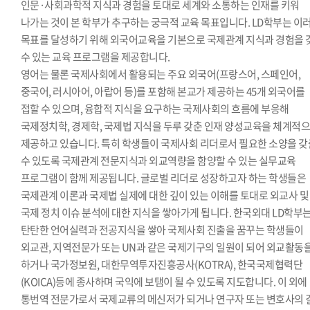
인문·사회과학적 지식과 경험을 토대로 세계와 소통하는 인재를 키워
나가는 것이 본 학부가 추구하는 궁극적 교육 목표입니다. LD학부는 이
목표를 달성하기 위해 외국어교육을 기본으로 국제관계 지식과 경험을 
수 있는 교육 프로그램을 제공합니다.
영어는 물론 국제사회에서 활용되는 주요 외국어(프랑스어, 스페인어,
중국어, 러시아어, 아랍어 등)를 포함해 본교가 제공하는 45개 외국어를
접할 수 있으며, 융합적 지식을 요구하는 국제사회의 흐름에 부응해
국제정치학, 경제학, 국제법 지식을 두루 갖춘 인재 양성교육을 체계적
제공하고 있습니다. 특히 학생들이 국제사회 리더로서 필요한 소양을 갖
수 있도록 국제관계 전문지식과 외교역량을 함양할 수 있는 실무교육
프로그램이 함께 제공됩니다. 글로벌 리더로 성장하고자 하는 학생들은
국제관계 이론과 국제법 실제에 대한 깊이 있는 이해를 토대로 외교사 및
국제 정치 이슈 분석에 대한 지식을 쌓아가게 됩니다. 한국외대 LD학부
탄탄한 언어실력과 전공지식을 쌓아 국제사회 진출을 꿈꾸는 학생들이
외교관, 지역전문가 또는 UN과 같은 국제기구의 일원이 되어 외교활동
하거나 국가정보원, 대한무역투자진흥공사(KOTRA), 한국국제협력단
(KOICA)등에 종사하며 국익에 보탬이 될 수 있도록 지도합니다. 이 외에
통번역 전문가로서 국제교류의 메신저가 되거나 연구자 또는 변호사의 