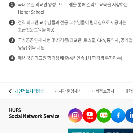
국내 유일 외교관 양성 프로그램을 통해 엘리트 교육을 지향하는
1
Honor School
전직 외교관 교수님들과 전공 교수님들이 팀티칭으로 제공하는
2
고급전문교육을 제공
국가공공인재 시험 및 자격증(외교관, 로스쿨, CPA, 통역사, 공기업
3
등등) 취득 지원
매년 국립외교원 합격생 배출(4년 연속 1차 합격생 두자리수)
4
 맵
개인정보처리방침
게시판 운영세칙
대학정보공시
대학
HUFS
Social Network Service