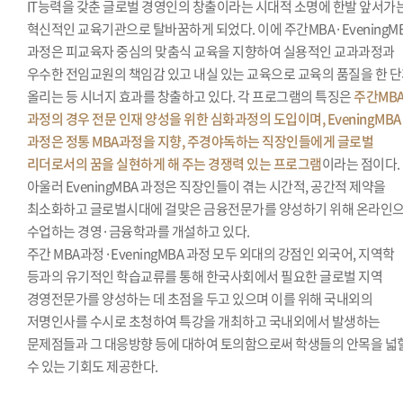
IT능력을 갖춘 글로벌 경영인의 창출이라는 시대적 소명에 한발 앞서가
혁신적인 교육기관으로 탈바꿈하게 되었다. 이에 주간MBA·EveningM
과정은 피교육자 중심의 맞춤식 교육을 지향하여 실용적인 교과과정과
우수한 전임교원의 책임감 있고 내실 있는 교육으로 교육의 품질을 한 
올리는 등 시너지 효과를 창출하고 있다. 각 프로그램의 특징은
주간MB
과정의 경우 전문 인재 양성을 위한 심화과정의 도입이며, EveningMBA
과정은 정통 MBA과정을 지향, 주경야독하는 직장인들에게 글로벌
리더로서의 꿈을 실현하게 해 주는 경쟁력 있는 프로그램
이라는 점이다.
아울러 EveningMBA 과정은 직장인들이 겪는 시간적, 공간적 제약을
최소화하고 글로벌시대에 걸맞은 금융전문가를 양성하기 위해 온라인
수업하는 경영·금융학과를 개설하고 있다.
주간 MBA과정·EveningMBA 과정 모두 외대의 강점인 외국어, 지역학
등과의 유기적인 학습교류를 통해 한국사회에서 필요한 글로벌 지역
경영전문가를 양성하는 데 초점을 두고 있으며 이를 위해 국내외의
저명인사를 수시로 초청하여 특강을 개최하고 국내외에서 발생하는
문제점들과 그 대응방향 등에 대하여 토의함으로써 학생들의 안목을 넓
수 있는 기회도 제공한다.