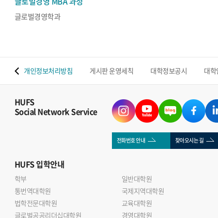
글로벌경영 MBA 과정
글로벌경영학과
 맵
개인정보처리방침
게시판 운영세칙
대학정보공시
대학
HUFS
Social Network Service
전화번호 안내
찾아오시는 길
HUFS
입학안내
학부
일반대학원
통번역대학원
국제지역대학원
법학전문대학원
교육대학원
글로벌공공리더십대학원
경영대학원