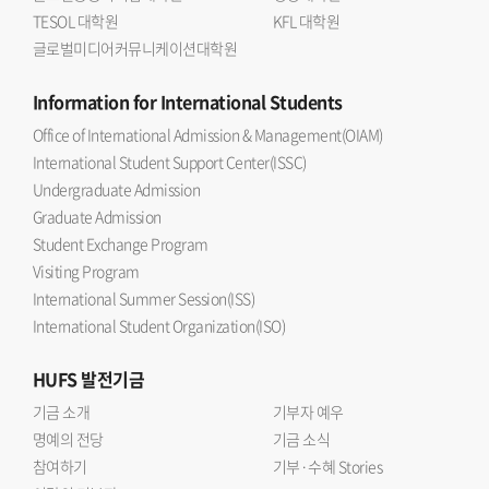
TESOL 대학원
KFL 대학원
글로벌미디어커뮤니케이션대학원
Information
for International Students
Office of International Admission & Management(OIAM)
International Student Support Center(ISSC)
Undergraduate Admission
Graduate Admission
Student Exchange Program
Visiting Program
International Summer Session(ISS)
International Student Organization(ISO)
HUFS
발전기금
기금 소개
기부자 예우
명예의 전당
기금 소식
참여하기
기부·수혜 Stories