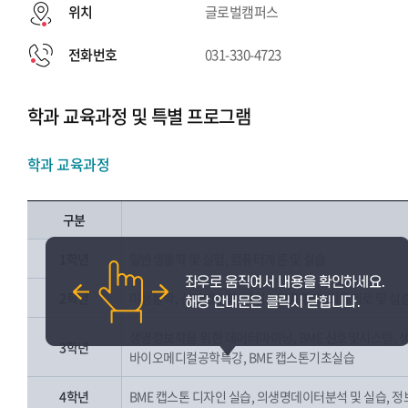
위치
글로벌캠퍼스
전화번호
031-330-4723
학과 교육과정 및 특별 프로그램
학과 교육과정
구분
1학년
일반생물학 및 실험, 컴퓨터개론 및 실습
2학년
미생물학, 선형대수학, 바이오확률통계, 의용회로 및 실습
생명정보학을 위한 데이터마이닝, BME 신호및시스템, 
3학년
바이오메디컬공학특강, BME 캡스톤기초실습
4학년
BME 캡스톤 디자인 실습, 의생명데이터분석 및 실습, 