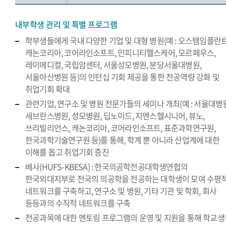
내부학생 관리 및 특별 프로그램
학부생들에게 국내 다양한 기업 및 대형 병원(예 : 오스템임플란트
캐논코리아, 코어라인소프트, 인피니티헬스케어, 모르페우스,
레이메디컬, 국립암센터, 서울성모병원, 분당서울대병원,
서울아산병원 등)의 인턴십 기회 제공을 통한 전공역량 강화 및
취업기회 확대
관련기업, 연구소 및 병원 전문가들의 세미나 개최(예 : 서울대병원
세브란스병원, 성모병원, 딥노이드, 지멘스헬시니어, 뷰노,
쓰리빌리언스, 캐논코리아, 코어라인소프트, 표준과학연구원,
한국과학기술연구원 등)를 통해, 학계 뿐 아니라 산업계에 대한
이해를 돕고 취업기회 증진
베사(HUFS-KBESA) : 한국의공학전공대학생연합의
한국외대지부로 전국의 의공학을 전공하는 대학생이 모여 수평
네트워크를 구축하고, 연구소 및 병원, 기타 기관 및 학회, 회사
등등과의 수직적 네트워크를 구축
전공과목에 대한 멘토링 프로그램의 운영 및 지원을 통해 학교생