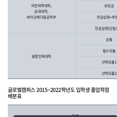
자연과학대학,
부전공
공과대학,
바이오메디컬공학부
전공심화+부
전공심화(단일
공통
필수모듈
융합인재대학
선택모듈
선택모듈
글로벌캠퍼스 2015~2022학년도 입학생 졸업학점
배분표
구 분