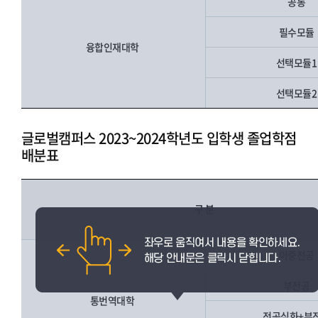
공통
필수모듈
융합인재대학
선택모듈
선택모듈
글로벌캠퍼스 2023~2024학년도 입학생 졸업학점
배분표
구 분
이중전공
부전공
통번역대학
전공심화+부