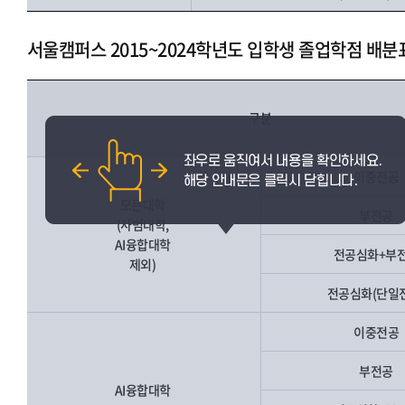
서울캠퍼스 2015~2024학년도 입학생 졸업학점 배분
구분
이중전공
모든대학
부전공
(사범대학,
AI융합대학
전공심화+부
제외)
전공심화(단일
이중전공
부전공
AI융합대학