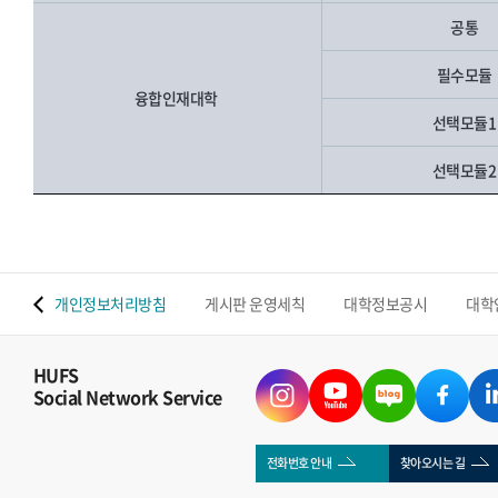
공통
필수모듈
융합인재대학
선택모듈
선택모듈
 맵
개인정보처리방침
게시판 운영세칙
대학정보공시
대학
HUFS
Social Network Service
전화번호 안내
찾아오시는 길